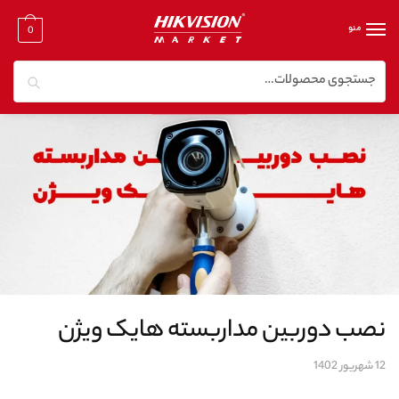
منو
0
جستجو
نصب دوربین مداربسته هایک ویژن
12 شهریور 1402