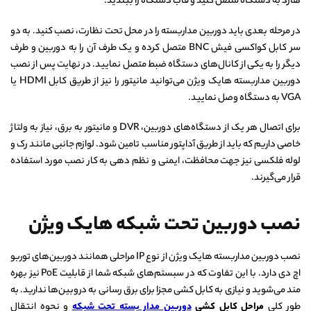
هارد به دستگاه متصل کنید و قاب دستگاه را ببندید.
در مرحله بعدی باید دوربین مداربسته را در محل تحت نظارت، نصب کنید. به دو
سر کابل کواکسی فیش BNC متصل کرده و یک طرف آن را به دوربین و طرف
دیگر را به یکی از کانال‌های دستگاه ضبط متصل نمایید. در نهایت پس از نصب
دوربین مداربسته هایک ویژن می‌توانید مانیتور را نیز از طریق کابل HDMI یا
VGA به دستگاه وصل نمایید.
برای اتصال هر یک از دستگاه‌های دوربین، DVR و مانیتور به برق، نیاز به ولتاژ
خاصی داریم که باید از طریق آداپتور مناسب تامین شود. لوازم جانبی مانند رک و
لوله فلکسی نیز جهت محافظت، ایمنی و نظم دهی به کار نصب مورد استفاده
قرار می‌گیرند.
نصب دوربین تحت شبکه هایک ویژن
نصب دوربین مداربسته هایک ویژن از نوع IP مراحلی همانند دوربین‌های توربو
اچ دی دارد. با این تفاوت که در سبستم‌های شبکه شما از قابلیت PoE نیز بهره
مند می‌شوید و نیازی به کابل کشی مجزا برای برق رسانی به دروبین‌ها ندارید. به
طور کلی
مراحل کابل کشی
دوربین مدار بسته تحت شبکه
و نحوه انتقال