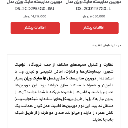
دوربین مداربسته هایک ویژن مدل
دوربین مداربسته هایک ویژن مدل
DS-2CD2955G0-ISU
DS-2CD1T57G0-L
6,050,000
تومان
14,719,000
تومان
اطلاعات بیشتر
اطلاعات بیشتر
در حال نمایش 8 نتیجه
نظارت و کنترل محیط‌های مختلف از جمله فرودگاه، ترافیک
شهری، بیمارستان‌ها و ادارات، اماکن تفریحی و تجاری و… با
استفاده از
دوربین مداربسته 5 مگاپیکسل
ip هایک ویژن
بسیار
دقیق‌تر و همراه با مستند سازی خواهد بود. این دوربین‌ها
تصاویر را ضبط و فایل‌ها را فشرده می‌‌کند تا شما بتوانید آن‌ها را
بدون نیاز به کابل، از طریق پروتکل‌های استاندارد شبکه(اینترنت)
منتقل نمایید. این نوع دوربین‌ها قابلیت عمل کردن همانند یک
تلفن همراه را دارند و می‌توانند صدای دو طرفه را از طریق شبکه
جابه‌جا نمایند.