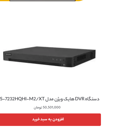
دستگاه DVR هایک ویژن مدل iDS-7232HQHI-M2/XT
50,501,000
تومان
افزودن به سبد خرید