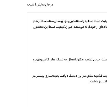
در حال نمایش 3 نتیجه
ین دستگاه از قابلیت ضبط صدا به واسطه دوربینهای مداربسته صدادار هم
ده‌ای از خود ارائه می‌دهد. میزان کیفیت ضبط این محصول
پورت ارتباطی شبکه از نوع LAN به صورت خروجی و ورودی دارد که پهنای باند آن برابر با 10/100/1000M است. بدین ترتیب امکان اتصال به شبکه‌های کامپیوتری و
ل دارند. قابلیت فشرده‌سازی در این دستگاه باعث بهینه‌سازی بیشتر در
ند نیز داشت.