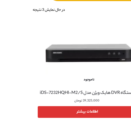
در حال نمایش 3 نتیجه
ناموجود
D هایک ویژن مدل iDS-7232HQHI-M2/S
39,325,000
تومان
اطلاعات بیشتر