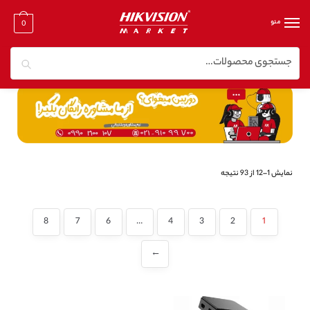
منو
0
جستجو
خانه
/
دوربین مدار بسته میکروفون دار
نمایش 1–12 از 93 نتیجه
8
7
6
…
4
3
2
1
←