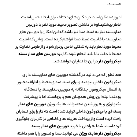
هستند.
امروزه ممکن است در مکان های مختلف برای ایجاد حس امنیت
خاطر بیشترعلاوه بر داشتن تصویر محیط مورد نظر با دوربین
مداربسته نیاز به ضبط صدا نیز باشد که این امکان را دوربین های
مداربسته با قابلیت ضبط صدا فراهم کرده است. زمانی که امنیت
محیط مورد نظر باید به شکلی خاص برقرار شود و از طرفی نظارت بر
محیط با دقت بالا باید انجام شود، کاربرد
دوربین های مدار بسته
میکروفون دار
در این جا نمایان خواهد شد.
همانطور که می دانید در گذشته دوربین های مداربسته دارای
میکروفون داخلی نبودند و برای ضبط صدای محیط و اطراف مجبور
به اتصال میکروفون جداگانه به دوربین مداربسته یا دستگاه
بودند. البته این روش همچنان هم پابرجاست. اما با پیشرفت
تکنولوژی و به روز شدن محصولات هایک ویژن
دوربین های مدار
بسته ای با میکروفون داخلی
تولید شده است که کار را برای نصابان
راحت کرده است و از پرداخت هزینه های اضافی برا کاربران جلوگیری
کرده است. شما به راحتی با خرید
دوربین های مدار بسته
میکروفون دار هایک ویژن
می توانید صدا و تصویر را با هم داشته