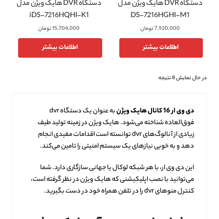
دستگاه DVR هایک ویژن مدل
دستگاه DVR هایک ویژن مدل
iDS-7216HQHI-K1
DS-7216HGHI-M1
7,920,000
تومان
15,704,000
تومان
اطلاعات بیشتر
اطلاعات بیشتر
در حال نمایش 8 نتیجه
دی وی ار 16 کانال هایک ویژن
به عنوان یک دستگاه dvr
فوق‌العاده شناخته می‌شود. هایک ویژن در زمینه تولید طیف
زیادی از آنالوگ‌های dvr توانسته است اقدامات مفیدی انجام
دهد و به خوبی نیازهای یک سیستم امنیتی را تامین می‌کند.
این دی وی ار، با هر شبکه لوکال یا جهانی سازگاری دارد. شما
می‌توانید با نصب اپلیکیشنی که هایک ویژن در نظر گرفته است،
کنترل منوهای dvr را در تلفن همراه خود در دست بگیرید.