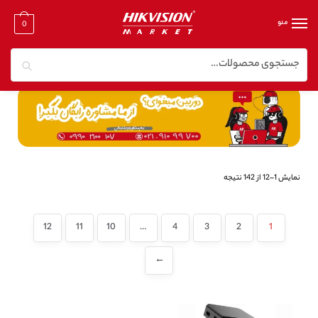
منو
0
جستجو
خانه
/
دوربین مدار بسته تحت شبکه
نمایش 1–12 از 142 نتیجه
12
11
10
…
4
3
2
1
←