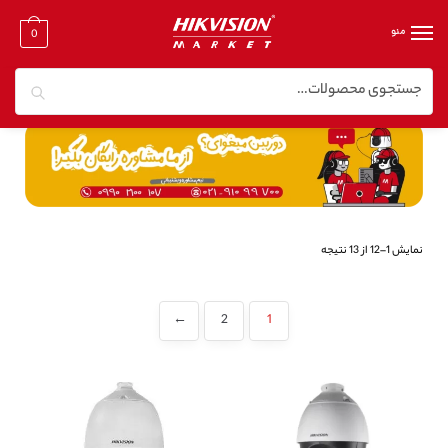
منو
0
جستجو
خانه
/
محصولات برچسب خورده “دوربین گردان هایک ویژن”
نمایش 1–12 از 13 نتیجه
←
2
1