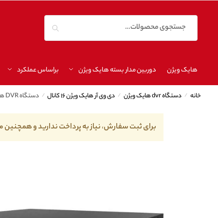
جستجو
هایک ویژن
دوربین مدار بسته هایک ویژن
براساس عملکرد
خانه
/
دستگاه dvr هایک ویژن
/
دی وی آر هایک ویژن ۱۶ کانال
/
دستگاه DVR هایک ویژن مدل DS-7216HGHI-M1
برای ثبت سفارش، نیاز به پرداخت ندارید و همچنین م