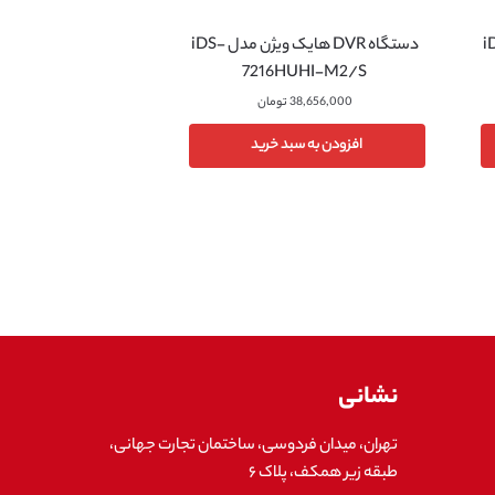
ن مدل iDS-
دستگاه DVR هایک ویژن مدل iDS-
7216HUHI-M2/S
38,656,000
تومان
افزودن به سبد خرید
نشانی
تهران، میدان فردوسی، ساختمان تجارت جهانی،
طبقه زیر همکف، پلاک ۶