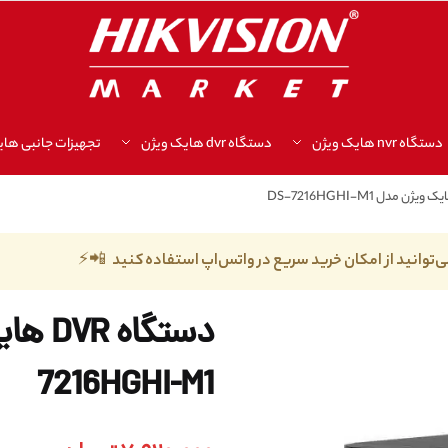
دستگاه nvr هایک ویژن
دستگاه dvr هایک ویژن
تجهیزات جانبی های
ی‌توانید از امکان خرید سریع در واتس‌اپ استفاده کنید 📲⚡
7216HGHI-M1