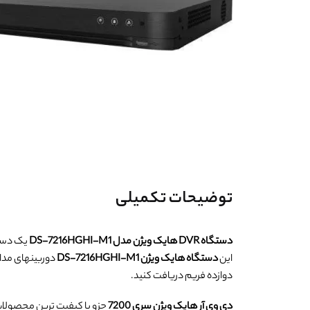
توضیحات تکمیلی
دستگاه DVR هایک ویژن مدل DS-7216HGHI-M1
این
دستگاه هایک ویژن DS-7216HGHI-M1
دوازده فریم دریافت کنید.
دی وی آر هایک ویژن سری 7200
جزو با کیفیت ترین محصولا