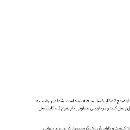
یک دستگاه با کیفیت Turbo HD برای اتصال 16 عدد دوربین مداربسته با ماهیت آنالوگ تا وضوح 2 مگاپیکسل ساخته شده است. شما می توانید به
دوربینهای مداربسته TVI(تکنولوژی به کار رفته در محصولات هایک ویژن) با وضوح 2 مگاپیکسل وصل کنید و در بازبینی تصاویر را با وضوح 2 مگاپیکسل
 کیفیت و کارایی آن و دیگر محصولات این برند جهانی