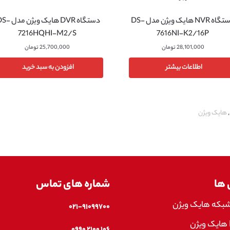
دستگاه NVR هایک ویژن مدل DS-
دستگاه DVR هایک ویژ
7216HQHI-M2/S
7616NI-K2/16P
28,101,000
تومان
25,700,000
تومان
اطلاعات بیشتر
افزودن به سبد خرید
,
هایک ویژن
 ها
شماره های تماس
شبکه هایک ویژن
۰۲۱-۹۱۰۹۹۷۰۰