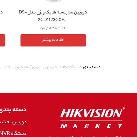
دوربین مداربسته هایک ویژن مدل DS-
2CD1123G0E-I
3,932,000
تومان
اطلاعات بیشتر
دسته بندی:
دستگاه dvr هایک ویژن
,
دی وی آر هایک ویژن ۱۶ کانال
دسته بندی
دوربین تحت 
دستگاه NVR هایک ویژن