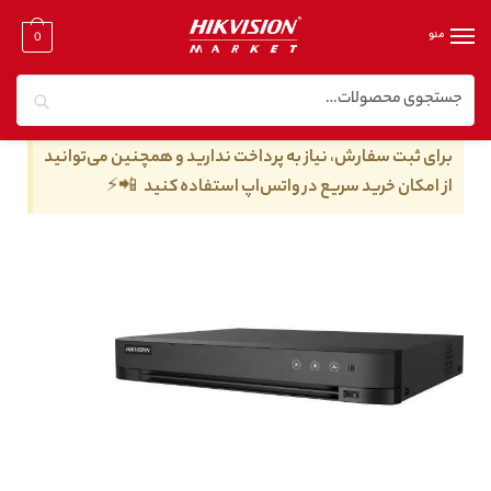
منو
0
جستجو
خانه
/
دستگاه dvr هایک ویژن
/
دی وی آر هایک ویژن ۴ کانال
/
دستگاه DVR هایک ویژن مدل iDS-7204HUHI-M1/X
برای ثبت سفارش، نیاز به پرداخت ندارید و همچنین می‌توانید
از امکان خرید سریع در واتس‌اپ استفاده کنید 📲⚡