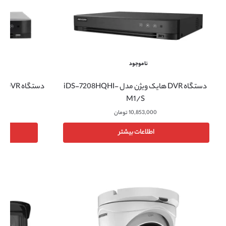
ناموجود
دستگاه DVR هایک ویژن مدل iDS-7216HUHI-M2/S
دستگاه DVR هایک ویژن مدل iDS-7208HQHI-
M1/S
10,853,000
تومان
اطلاعات بیشتر