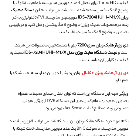
کیفیت Turbo HD برای اتصال 4 عدد دوربین مداربسته با ماهیت آنالوگ تا
وضوح 8 مگاپیکسل ساخته شده است. شما می توانید به این
دستگاه هایک
ویژن iDS-7204HUHI-M1/X
دوربینهای مداربسته TVI(تکنولوژی به کار
رفته در محصولات هایک ویژن) با وضوح 8 مگاپیکسل وصل کنید و در بازبینی
تصاویر را با وضوح 5 مگاپیکسل دریافت کنید.
دی وی آر هایک ویژن سری 7200
جزو با کیفیت ترین محصولات این شرکت
است و
قیمت دستگاه هایک ویژن مدل iDS-7204HUHI-M1/X
نسبت یه
کیفیت و کارایی آن مناسب است.
دی وی آر هایک ویژن ۴ کانال
توان پردازش 1 دوربین مداربسته تحت شبکه را
هم دارد.
ویژگی مهم این دستگاه این است که توان انتقال صدای محیط به همراه
تصاویر را هم دارد. تمام کانال های این دستگاه DVR از ویژگی هوش
مصنوعی و به اصطلاح قابلیت AcuSense بهره می برد.
نکته مهم در دستگاه هایک ویژن این است که شما می توانید افزون بر 4 عدد
دوربین مداربسته با سوکت BNC یک عدد دوربین مداربسته تحت شبکه با