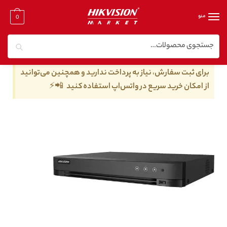
منو
0
جستجو
خانه
/
دستگاه dvr هایک ویژن
/
دی وی آر هایک ویژن ۴ کانال
/
دستگاه DVR هایک ویژن مدل iDS-7204HUHI-M1/S
برای ثبت سفارش، نیاز به پرداخت ندارید و همچنین می‌توانید
از امکان خرید سریع در واتس‌اپ استفاده کنید 📲⚡