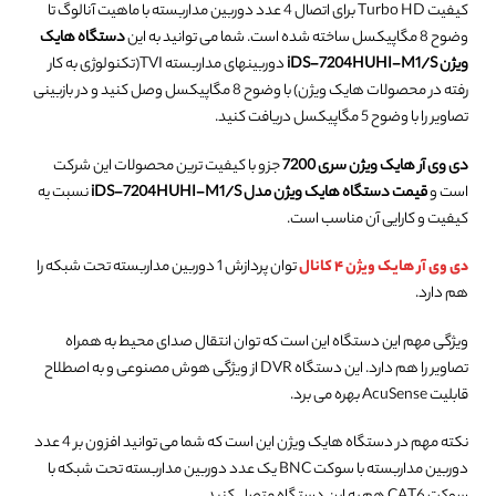
کیفیت Turbo HD برای اتصال 4 عدد دوربین مداربسته با ماهیت آنالوگ تا
وضوح 8 مگاپیکسل ساخته شده است. شما می توانید به این
دستگاه هایک
ویژن iDS-7204HUHI-M1/S
دوربینهای مداربسته TVI(تکنولوژی به کار
رفته در محصولات هایک ویژن) با وضوح 8 مگاپیکسل وصل کنید و در بازبینی
تصاویر را با وضوح 5 مگاپیکسل دریافت کنید.
دی وی آر هایک ویژن سری 7200
جزو با کیفیت ترین محصولات این شرکت
است و
قیمت دستگاه هایک ویژن مدل iDS-7204HUHI-M1/S
نسبت یه
کیفیت و کارایی آن مناسب است.
دی وی آر هایک ویژن ۴ کانال
توان پردازش 1 دوربین مداربسته تحت شبکه را
هم دارد.
ویژگی مهم این دستگاه این است که توان انتقال صدای محیط به همراه
تصاویر را هم دارد. این دستگاه DVR از ویژگی هوش مصنوعی و به اصطلاح
قابلیت AcuSense بهره می برد.
نکته مهم در دستگاه هایک ویژن این است که شما می توانید افزون بر 4 عدد
دوربین مداربسته با سوکت BNC یک عدد دوربین مداربسته تحت شبکه با