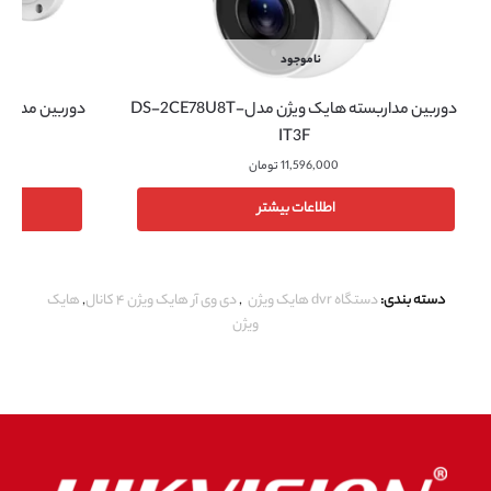
ناموجود
دوربین مداربسته هایک ویژن مدلDS-2CE78U8T-
IT3F
11,596,000
تومان
اطلاعات بیشتر
دسته بندی:
دستگاه dvr هایک ویژن
,
دی وی آر هایک ویژن ۴ کانال
,
هایک
ویژن