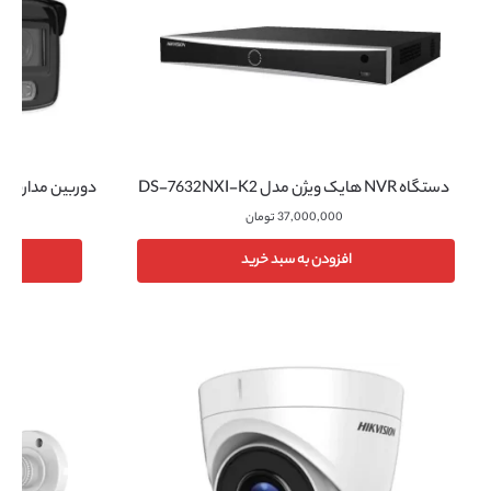
دوربین مداربسته هایک
دستگاه NVR هایک ویژن مدل DS-7632NXI-K2
37,000,000
تومان
افزودن به سبد خرید