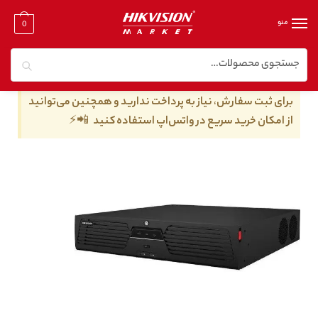
منو
0
جستجو
خانه
/
دستگاه nvr هایک ویژن
/
دستگاه 64 کانال nvr هایک ویژن
/
دستگاه NVR هایک ویژن مدل DS-9664NI-M8
برای ثبت سفارش، نیاز به پرداخت ندارید و همچنین می‌توانید
از امکان خرید سریع در واتس‌اپ استفاده کنید 📲⚡