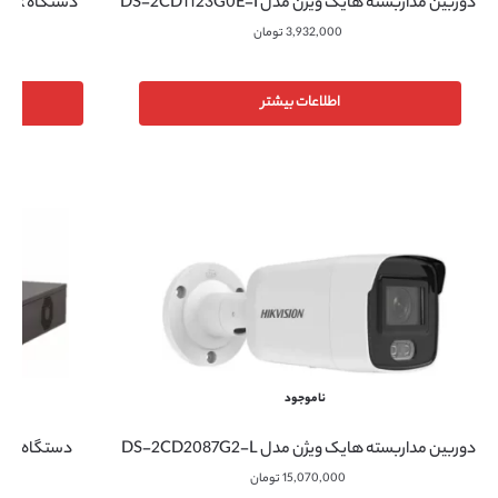
دوربین مداربسته هایک ویژن مدل DS-2CD1123G0E-I
3,932,000
تومان
اطلاعات بیشتر
ناموجود
دوربین مداربسته هایک ویژن مدل DS-2CD2087G2-L
دستگاه NVR هایک ویژن مدل DS-7732NI-K4
15,070,000
تومان