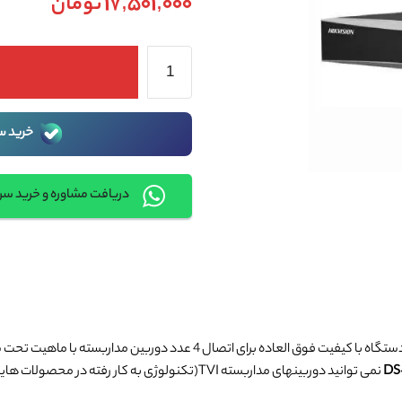
17,501,000
تومان
خرید س
دریافت مشاوره و خرید س