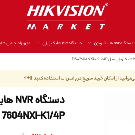
دستگاه nvr هایک ویژن
دستگاه dvr هایک ویژن
تجهیزات جانبی های
ی‌توانید از امکان خرید سریع در واتس‌اپ استفاده کنید 📲⚡
7604NXI-K1/4P