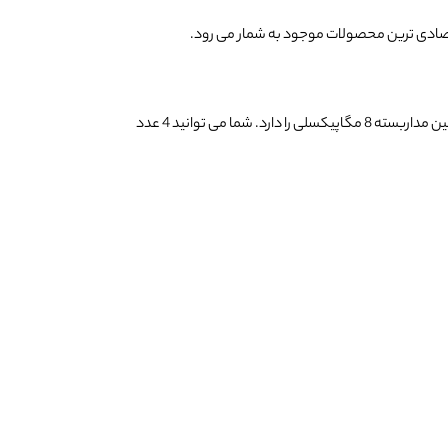
تصادی ترین محصولات موجود به شمار می رود.
نکته مهم در این مورد این است که پهنای باند موجود در دستگاه های NVR سری K بسیار بالاست و به شکلی است که توان پردازش 4 عدد دوربین مداربسته 8 مگاپیکسلی را دارد. شما می توانید 4 عدد