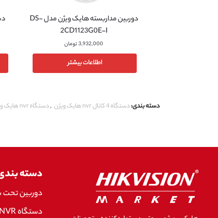
دوربین مداربسته هایک ویژن مدل DS-
2CD1123G0E-I
3,932,000
تومان
اطلاعات بیشتر
دسته بندی:
دستگاه 4 کانال nvr هایک ویژن
,
دستگاه nvr هایک ویژن
دسته بندی
دوربین تحت 
دستگاه NVR هایک ویژن