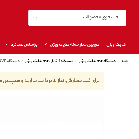
جستجو
هایک ویژن
دوربین مدار بسته هایک ویژن
براساس عملکرد
خانه
/
دستگاه nvr هایک ویژن
/
دستگاه 4 کانال nvr هایک ویژن
/
دستگاه NVR هایک ویژن مدل DS-7604NXI-K1/4P
برای ثبت سفارش، نیاز به پرداخت ندارید و همچنین م