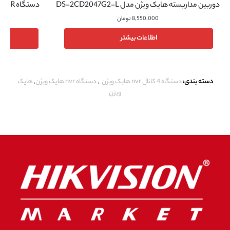
دوربین مداربسته هایک ویژن مدل DS-2CD2047G2-L
دستگاه DVR هایک ویژن مدل DS-7232HQHI-K2
8,550,000
تومان
اطلاعات بیشتر
دسته بندی:
دستگاه 4 کانال nvr هایک ویژن
,
دستگاه nvr هایک ویژن
,
هایک
ویژن