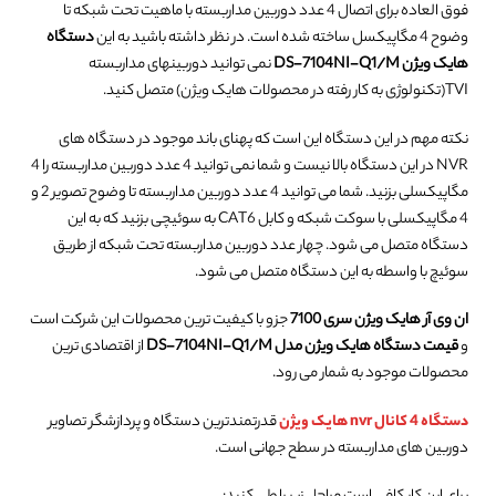
فوق العاده برای اتصال 4 عدد دوربین مداربسته با ماهیت تحت شبکه تا
وضوح 4 مگاپیکسل ساخته شده است. در نظر داشته باشید به این
دستگاه
هایک ویژن DS-7104NI-Q1/M
نمی توانید دوربینهای مداربسته
TVI(تکنولوژی به کار رفته در محصولات هایک ویژن) متصل کنید.
نکته مهم در این دستگاه این است که پهنای باند موجود در دستگاه های
NVR در این دستگاه بالا نیست و شما نمی توانید 4 عدد دوربین مداربسته را 4
مگاپیکسلی بزنید. شما می توانید 4 عدد دوربین مداربسته تا وضوح تصویر 2 و
4 مگاپیکسلی با سوکت شبکه و کابل CAT6 به سوئیچی بزنید که به این
دستگاه متصل می شود. چهار عدد دوربین مداربسته تحت شبکه از طریق
سوئیچ با واسطه به این دستگاه متصل می شود.
ان وی آر هایک ویژن سری 7100
جزو با کیفیت ترین محصولات این شرکت است
و
قیمت دستگاه هایک ویژن مدل DS-7104NI-Q1/M
از اقتصادی ترین
محصولات موجود به شمار می رود.
دستگاه 4 کانال nvr هایک ویژن
قدرتمندترین دستگاه و پردازشگر تصاویر
دوربین های مداربسته در سطح جهانی است.