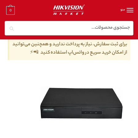
منو
0
جستجو
خانه
/
دستگاه nvr هایک ویژن
/
دستگاه 4 کانال nvr هایک ویژن
/
دستگاه NVR هایک ویژن مدل DS-7104NI-Q1/M
برای ثبت سفارش، نیاز به پرداخت ندارید و همچنین می‌توانید
از امکان خرید سریع در واتس‌اپ استفاده کنید 📲⚡