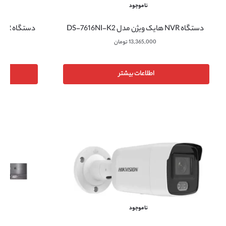
ناموجود
دستگاه NVR هایک ویژن مدل DS-7616NI-K2
13,365,000
تومان
اطلاعات بیشتر
ناموجود