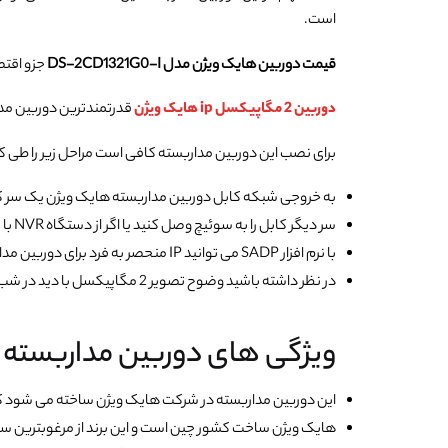
است.
قیمت دوربین هایک ویژن مدل DS-2CD1321G0-I
جزو اقتص
دوربین 2 مگاپیکسل ip هایک ویژن
قدرتمندترین دوربین مد
برای نصب این دوربین مداربسته کافی است مراحل زیر را طی کن
به خروجی شبکه کابل دوربین مداربسته هایک ویژن یک سر 
سر دیگر کابل را به سوئیچ وصل کنید یا اگر از دستگاه NVR با قابلیت PoE استفاده می کنید، می توانید کابل را مستقیم به خروجی شبکه دستگاه بزنید.
با نرم افزار SADP می توانید IP منحصر به فرد برای دوربین مداربسته تعریف کنید و فرایند فعالسازی آن را انجام دهید.
در نظر داشته باشید وضوح تصویر 2 مگاپیکسل با دید در شب 30 متر پس از نصب در جای مناسب و دلخواه به شما تصویر ارائه می دهد.
ویژگی های دوربین مداربسته تحت شبک
این دوربین مداربسته در شرکت هایک ویژن ساخته می شود که
هایک ویژن ساخت کشور چین است و این برند از مرغوبترین س