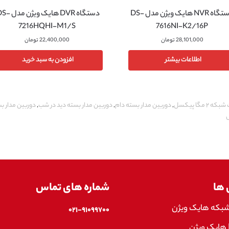
دستگاه NVR هایک ویژن مدل DS-
دستگاه DVR هایک ویژ
7216HQHI-M1/S
7616NI-K2/16P
28,101,000
تومان
22,400,000
تومان
اطلاعات بیشتر
افزودن به سبد خرید
مگا پیکسل
,
دوربین مدار بسته دام
,
دوربین مدار بسته دید در شب
,
دوربین مدار ب
 ها
شماره های تماس
شبکه هایک ویژن
۰۲۱-۹۱۰۹۹۷۰۰