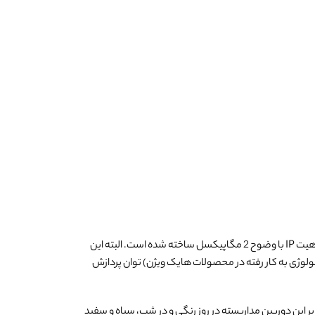
صال به دستگاه های DVR هم دارد. دستگاه های DVR با کیفیت Turbo HD(تکنولوژی به کار رفته در محصولات هایک ویژن) توان پردازش
یر این دوربین مداربسته در روز رنگی و در شب، سیاه و سفید