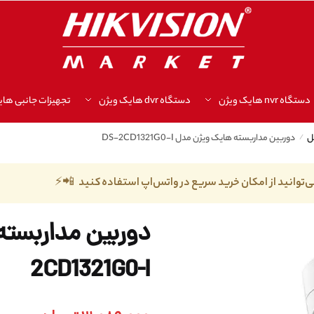
دستگاه nvr هایک ویژن
دستگاه dvr هایک ویژن
تجهیزات جانبی های
/
دوربین مداربسته هایک ویژن مدل DS-2CD1321G0-I
ی‌توانید از امکان خرید سریع در واتس‌اپ استفاده کنید 📲⚡
2CD1321G0-I