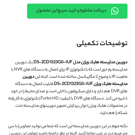
دریافت مشاوره و خرید سریع این محصول
توضیحات تکمیلی
دوربین مداربسته هایک ویژن مدل DS-2CD1323G0-IUF
یک دوربین
مداربسته رم خور است که با تکنولوژی IP برای اتصال به دستگاه های NVR با
ماهیت IP با وضوح 2 مگاپیکسل ساخته شده است. البته این
دوربین
مداربسته هایک ویژن DS-2CD1323G0-IUF
قابلیت اتصال به دستگاه
های DVR هم دارد و دارای میکروفون داخلی است و صدای محیط را در خود
ذخیره می کند. دستگاه های DVR با کیفیت Turbo HD(تکنولوژی به کار رفته
در محصولات هایک ویژن) توان پردازش تصویر دوربینهای مداربسته تحت
شبکه را هم دارند.
نکته مهم در این دوربین مداربسته این است که شما می توانید تصاویر را با سی
متر مربع دید در شب تماشا کنید. البته در نظر داشته باشید تصاویر این دوربین