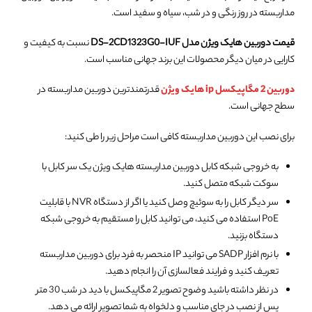
مداربسته در روز رنگی و در شب، سیاه و سفید است.
قیمت دوربین هایک ویژن مدل DS-2CD1323G0-IUF
نسبت به کیفیت و
کارایی در میان دیگر محصولات این برند جهانی مناسب است.
دوربین 2 مگاپیکسل ip هایک ویژن
قدرتمندترین دوربین مداربسته در
سطح جهانی است.
برای نصب این دوربین مداربسته کافی است مراحل زیر را طی کنید:
به خروجی شبکه کابل دوربین مداربسته هایک ویژن یک سر کابل با
سوکت شبکه متصل کنید.
سر دیگر کابل را به سوئیچ وصل کنید یا اگر از دستگاه NVR با قابلیت
PoE استفاده می کنید، می توانید کابل را مستقیم به خروجی شبکه
دستگاه بزنید.
با نرم افزار SADP می توانید IP منحصر به فرد برای دوربین مداربسته
تعریف کنید و فرایند فعالسازی آن را انجام دهید.
در نظر داشته باشید وضوح تصویر 2 مگاپیکسل با دید در شب 30 متر
پس از نصب در جای مناسب و دلخواه به شما تصویر ارائه می دهد.