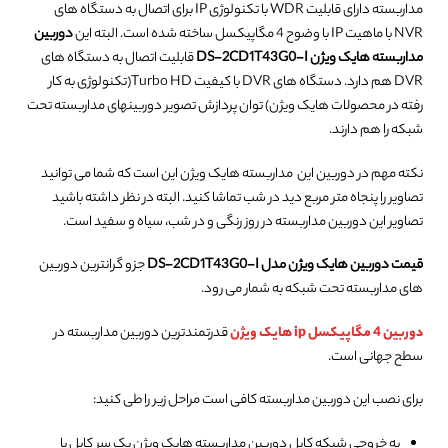
مداربسته دارای قابلیت WDR با تکنولوژی IP برای اتصال به دستگاه های
NVR با ماهیت IP با وضوح 4 مگاپیکسل ساخته شده است. البته این
دوربین
مداربسته هایک ویژن DS-2CD1T43G0-I
قابلیت اتصال به دستگاه های
DVR هم دارد. دستگاه های DVR با کیفیت Turbo HD(تکنولوژی به کار
رفته در محصولات هایک ویژن) توان پردازش تصویر دوربینهای مداربسته تحت
شبکه را هم دارند.
نکته مهم در دوربین این مداربسته هایک ویژن این است که شما می توانید
تصاویر را پنجاه متر مربع دید در شب تماشا کنید. البته در نظر داشته باشید
تصاویر این دوربین مداربسته در روز رنگی و در شب، سیاه و سفید است.
قیمت دوربین هایک ویژن مدل DS-2CD1T43G0-I
جزو گرانترین دوربین
های مداربسته تحت شبکه به شمار می رود.
دوربین 4 مگاپیکسل ip هایک ویژن
قدرتمندترین دوربین مداربسته در
سطح جهانی است.
برای نصب این دوربین مداربسته کافی است مراحل زیر را طی کنید:
به خروجی شبکه کابل دوربین مداربسته هایک ویژن یک سر کابل با