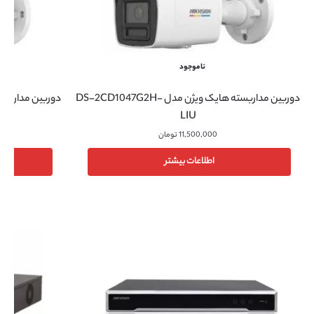
ناموجود
دوربین مداربسته هایک ویژن مدل DS-2CD1047G2H-
دوربین مداربسته هایک
LIU
11,500,000
تومان
اطلاعات بیشتر