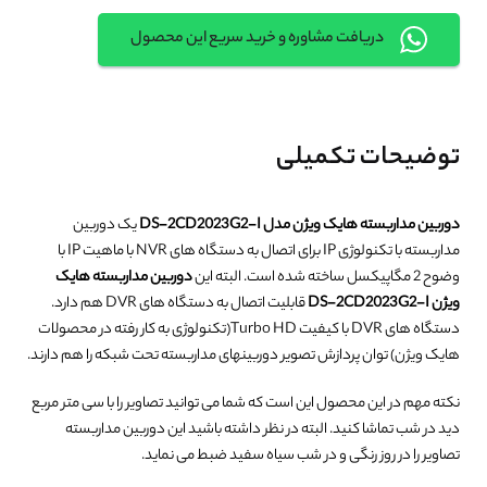
دریافت مشاوره و خرید سریع این محصول
توضیحات تکمیلی
دوربین مداربسته هایک ویژن مدل DS-2CD2023G2-I
یک دوربین
مداربسته با تکنولوژی IP برای اتصال به دستگاه های NVR با ماهیت IP با
وضوح 2 مگاپیکسل ساخته شده است. البته این
دوربین مداربسته هایک
ویژن DS-2CD2023G2-I
قابلیت اتصال به دستگاه های DVR هم دارد.
دستگاه های DVR با کیفیت Turbo HD(تکنولوژی به کار رفته در محصولات
هایک ویژن) توان پردازش تصویر دوربینهای مداربسته تحت شبکه را هم دارند.
نکته مهم در این محصول این است که شما می توانید تصاویر را با سی متر مربع
دید در شب تماشا کنید. البته در نظر داشته باشید این دوربین مداربسته
تصاویر را در روز رنگی و در شب سیاه سفید ضبط می نماید.