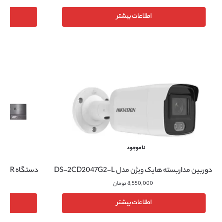
اطلاعات بیشتر
ناموجود
دوربین مداربسته هایک ویژن مدل DS-2CD2047G2-L
دستگاه DVR هایک ویژن مدل DS-7232HQHI-K2
8,550,000
تومان
اطلاعات بیشتر