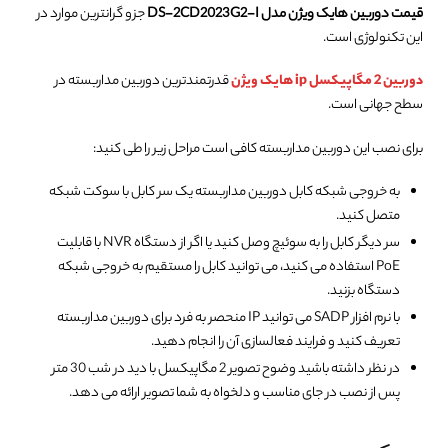
قیمت دوربین هایک ویژن مدل DS-2CD2023G2-I
جزو گرانترین موارد در
این تکنولوژی است.
دوربین 2 مگاپیکسل ip هایک ویژن
قدرتمندترین دوربین مداربسته در
سطح جهانی است.
برای نصب این دوربین مداربسته کافی است مراحل زیر را طی کنید:
به خروجی شبکه کابل دوربین مداربسته یک سر کابل با سوکت شبکه
متصل کنید.
سر دیگر کابل را به سوئیچ وصل کنید یا اگر از دستگاه NVR با قابلیت
PoE استفاده می کنید، می توانید کابل را مستقیم به خروجی شبکه
دستگاه بزنید.
با نرم افزار SADP می توانید IP منحصر به فرد برای دوربین مداربسته
تعریف کنید و فرایند فعالسازی آن را انجام دهید.
در نظر داشته باشید وضوح تصویر 2 مگاپیکسل با دید در شب 30 متر
پس از نصب در جای مناسب و دلخواه به شما تصویر ارائه می دهد.