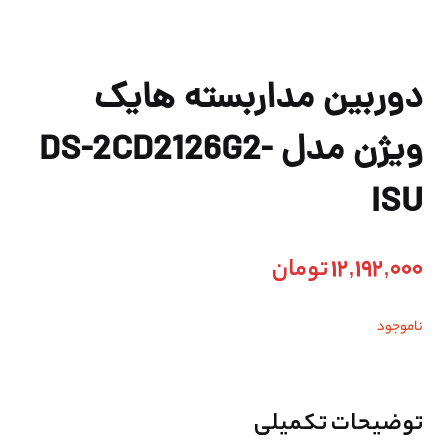
دوربین مداربسته هایک
ویژن مدل DS-2CD2126G2-
ISU
12,192,000
تومان
ناموجود
توضیحات تکمیلی