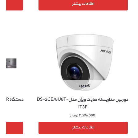
اطلاعات بیشتر
ناموجود
دوربین مداربسته هایک ویژن مدلDS-2CE78U8T-
دستگاه DVR هایک ویژن مدل DS-7232HQHI-K2
IT3F
11,596,000
تومان
اطلاعات بیشتر