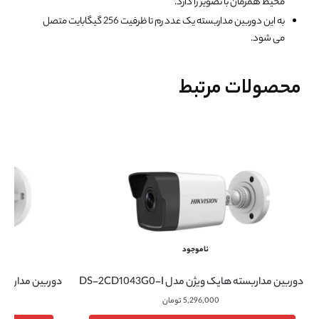
محیط همزمان با تصویر را دارد.
به این دوربین مداربسته یک عدد رم تا ظرفیت 256 گیگابایت متصل
می شود.
محصولات مرتبط
ناموجود
دوربین مداربسته هایک ویژن مدل DS-2CD1043G0-I
دوربین مداربسته هایک
5,296,000
تومان