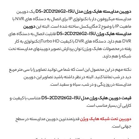
دوربین مداربسته هایک ویژن مدل DS-2CD2126G2-ISU
یک دوربین
مداربسته میکروفون دار با تکنولوژی IP برای اتصال به دستگاه های NVR با
ماهیت IP با وضوح 2 مگاپیکسل ساخته شده است. البته این
دوربین
مداربسته هایک ویژن DS-2CD2126G2-ISU
قابلیت اتصال به دستگاه های
DVR هم دارد. دستگاه های DVR با کیفیت Turbo HD(تکنولوژی به کار
رفته در محصولات هایک ویژن) توان پردازش تصویر دوربینهای مداربسته تحت
شبکه را هم دارند.
نکته مهم در این محصول این است که شما می توانید تصاویر را با سی متر مربع
دید در شب تماشا کنید. البته در نظر داشته باشید تصاویر این دوربین
مداربسته در روز رنگی و در شب، سیاه و سفید است.
قیمت دوربین هایک ویژن مدل DS-2CD2126G2-ISU
متناسب با کیفیت و
کارایی آن بسیار مناسب است.
دوربین تحت شبکه هایک ویژن
قدرتمندترین دوربین مداربسته در سطح
جهانی است.