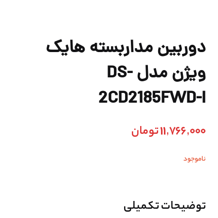
دوربین مداربسته هایک
ویژن مدل DS-
2CD2185FWD-I
11,766,000
تومان
ناموجود
توضیحات تکمیلی