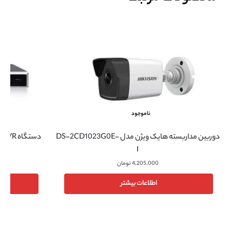
ناموجود
دوربین مداربسته هایک ویژن مدل DS-2CD1023G0E-
دستگاه NVR هایک ویژن مدل DS-7616NI-K2/16P
I
4,205,000
تومان
اطلاعات بیشتر