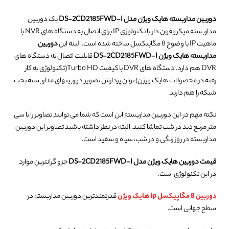
دوربین مداربسته هایک ویژن مدل DS-2CD2185FWD-I
یک دوربین
مداربسته میکروفون دار با تکنولوژی IP برای اتصال به دستگاه های NVR با
ماهیت IP با وضوح 8 مگاپیکسل ساخته شده است. البته این
دوربین
مداربسته هایک ویژن DS-2CD2185FWD-I
قابلیت اتصال به دستگاه های
DVR هم دارد. دستگاه های DVR با کیفیت Turbo HD(تکنولوژی به کار
رفته در محصولات هایک ویژن) توان پردازش تصویر دوربینهای مداربسته تحت
شبکه را هم دارند.
نکته مهم در این دوربین مداربسته این است که شما می توانید تصاویر را با سی
متر مربع دید در شب تماشا کنید. البته در نظر داشته باشید تصاویر این دوربین
مداربسته در روز رنگی و در شب، سیاه و سفید است.
قیمت دوربین هایک ویژن مدل DS-2CD2185FWD-I
جزو گرانترین موارد
در این تکنولوژی است.
دوربین 8 مگاپیکسل ip هایک ویژن
قدرتمندترین دوربین مداربسته در
سطح جهانی است.