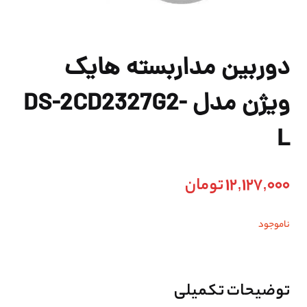
دوربین مداربسته هایک
ویژن مدل DS-2CD2327G2-
L
12,127,000
تومان
ناموجود
توضیحات تکمیلی