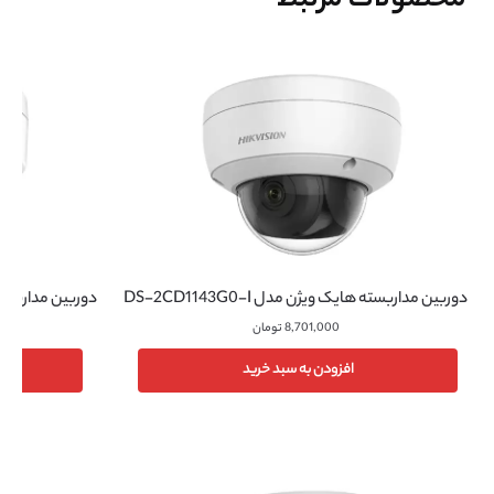
محصولات مرتبط
دوربین مداربسته هایک ویژن مدل DS-2CD1143G0-I
دوربین مداربسته هایک 
8,701,000
تومان
افزودن به سبد خرید