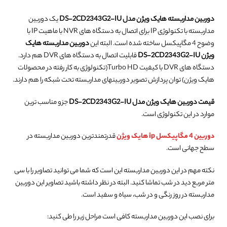
دوربین مداربسته هایک ویژن مدل DS-2CD2343G2-IU
یک دوربین
مداربسته با تکنولوژی IP برای اتصال به دستگاه های NVR با ماهیت IP با
وضوح 4 مگاپیکسل ساخته شده است. البته این
دوربین مداربسته هایک
ویژن DS-2CD2343G2-IU
قابلیت اتصال به دستگاه های DVR هم دارد.
دستگاه های DVR با کیفیت Turbo HD(تکنولوژی به کار رفته در محصولات
هایک ویژن) توان پردازش تصویر دوربینهای مداربسته تحت شبکه را هم دارند.
قیمت دوربین هایک ویژن مدل DS-2CD2343G2-IU
جزو مناسب ترین
موارد در این تکنولوژی است.
دوربین 4 مگاپیکسل ip هایک ویژن
قدرتمندترین دوربین مداربسته در
سطح جهانی است.
نکته مهم در این دوربین مداربسته این است که شما می توانید تصاویر را با سی
متر مربع دید در شب تماشا کنید. البته در نظر داشته باشید تصاویر این دوربین
مداربسته در روز رنگی و در شب، سیاه و سفید است.
برای نصب این دوربین مداربسته کافی است مراحل زیر را طی کنید: