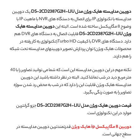
دوربین مداربسته هایک ویژن مدل DS-2CD2387G2H-LIU
یک دوربین
مداربسته با تکنولوژی IP برای اتصال به دستگاه های NVR با ماهیت IP با
وضوح 8 مگاپیکسل ساخته شده است. البته این
دوربین مداربسته هایک
ویژن DS-2CD2387G2H-LIU
قابلیت اتصال به دستگاه های DVR هم
دارد. دستگاه های DVR با کیفیت Turbo HD(تکنولوژی به کار رفته در
محصولات هایک ویژن) توان پردازش تصویر دوربینهای مداربسته تحت شبکه
را هم دارند.
نکته مهم در این دوربین مداربسته این است که شما می توانید تصاویر را با 40
متر مربع دید در شب تماشا کنید. البته در نظر داشته باشید این دوربین
مداربسته هایک ویژن قابلیت این را دارد که در شب به محض رد شدن سوژه
تصاویر را به صورت رنگی بگیرد.
قیمت دوربین هایک ویژن مدل DS-2CD2387G2H-LIU
جزو گرانترین
موارد در این تکنولوژی است.
دوربین 8 مگاپیکسل ip هایک ویژن
قدرتمندترین دوربین مداربسته در
سطح جهانی است.