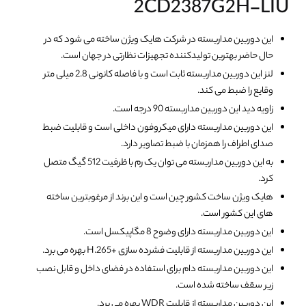
2CD2387G2H-LIU
این دوربین مداربسته در شرکت هایک ویژن ساخته می شود که در
حال حاضر بهترین تولیدکننده تجهیزات نظارتی در جهان است.
لنز این دوربین مداربسته ثابت است و با فاصله کانونی 2.8 میلی متر
وقایع را ضبط می کند.
زاویه دید این دوربین مداربسته 90 درجه است.
این دوربین مداربسته دارای میکروفون داخلی است و قابلیت ضبط
صدای اطراف را همزمان با ضبط تصاویر دارد.
به این دوربین مداربسته می توان یک رم با ظرفیت 512 گیگ متصل
کرد.
هایک ویژن ساخت کشور چین است و این برند از مرغوبترین ساخته
های این کشور است.
این دوربین مداربسته دارای وضوح 8 مگاپیکسل است.
این دوربین مداربسته از قابلیت فشرده سازی +H.265 بهره می برد.
این دوربین مداربسته دام برای استفاده در فضای داخل و قابل نصب
زیر سقف ساخته شده است.
این دوربین مداربسته از قابلیت WDR بهره می برد.