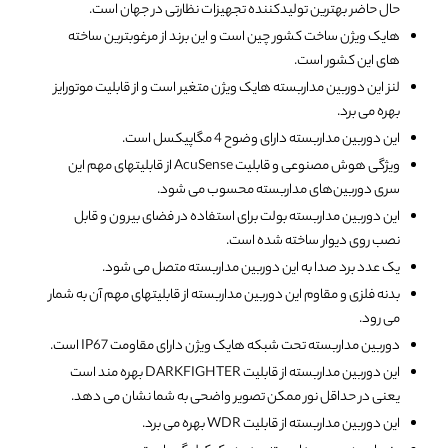
حال حاضر بهترین تولیدکننده تجهیزات نظارتی در جهان است.
هایک ویژن ساخت کشور چین است و این برند از مرغوبترین ساخته
های این کشور است.
لنز این دوربین مداربسته هایک ویژن متغیر است و از قابلیت موتورایز
بهره می برد.
این دوربین مداربسته دارای وضوح 4 مگاپیکسل است.
ویژگی هوش مصنوعی و قابلیت AcuSense از قابلیتهای مهم این
سری دوربین‌های مداربسته محسوب می شود.
این دوربین مداربسته بولت برای استفاده در فضای بیرون و قابل
نصب روی دیوار ساخته شده است.
یک عدد برد صدا به این دوربین مداربسته متصل می شود.
بدنه فلزی و مقاوم این دوربین مداربسته از قابلیتهای مهم آن به شمار
می رود.
دوربین مداربسته تحت شبکه هایک ویژن دارای مقاومت IP67 است.
این دوربین مداربسته از قابلیت DARKFIGHTER بهره مند است
یعنی در حداقل نور ممکن تصویر واضحی به شما نشان می دهد.
این دوربین مداربسته از قابلیت WDR بهره می برد.