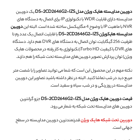
دوربین مداربسته هایک ویژن مدل DS-2CD2646G2-IZS
یک دوربین
مداربسته دارای قابلیت WDR با تکنولوژی IP برای اتصال به دستگاه های
NVR با ماهیت IP با وضوح 4 مگاپیکسل ساخته شده است. البته این
دوربین
مداربسته هایکویژن DS-2CD2646G2-IZS
با قابلیت اتصال یک عدد رم تا
ظرفیت 256 گیگابایت، توان اتصال به دستگاه های DVR هم دارد. دستگاه
های DVR با کیفیت Turbo HD(تکنولوژی به کار رفته در محصولات هایک
ویژن) توان پردازش تصویر دوربین‌های مداربسته تحت شبکه را هم دارند.
نکته مهم در این محصول این است که شما می توانید تصاویر را با شصت متر
مربع دید در شب تماشا کنید. البته در نظر داشته باشید تصاویر این دوربین
مداربسته در روز رنگی و در شب، سیاه و سفید است.
قیمت دوربین هایک ویژن مدل DS-2CD2646G2-IZS
جزو گرانترین
دوربین های مداربسته تحت شبکه به شمار می رود.
دوربین تحت شبکه هایک ویژن
قدرتمندترین دوربین مداربسته در سطح
جهانی است.