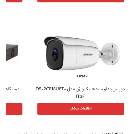
ناموجود
دوربین مداربسته هایک ویژن مدل DS-2CE18U8T-
دستگاه NVR هایک ویژن مدل DS-7732NI-K4
IT3F
اطلاعات بیشتر