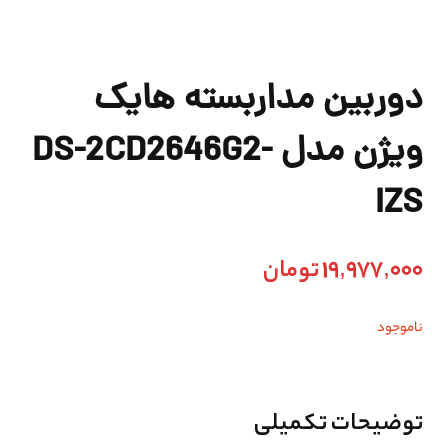
دوربین مداربسته هایک
ویژن مدل DS-2CD2646G2-
IZS
19,977,000
تومان
ناموجود
توضیحات تکمیلی