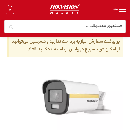
منو
0
جستجو
خانه
/
دوربین مدار بسته توربو اچ دی
/
دوربین مدار بسته توربو اچ دی ۶ مگا پیکسل
/
دوربین مداربسته هایک ویژن مدل DS-2CE12KF3T-L
برای ثبت سفارش، نیاز به پرداخت ندارید و همچنین می‌توانید
از امکان خرید سریع در واتس‌اپ استفاده کنید 📲⚡