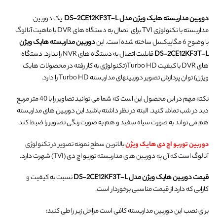
دوربین مداربسته هایک ویژن مدل DS-2CE12KF3T-L
یک دوربین
مداربسته با تکنولوژی TVI برای اتصال به دستگاه های DVR با ماهیت آنالوگ
با وضوح 6 مگاپیکسل ساخته شده است. این
دوربین مداربسته هایک ویژن
DS-2CE12KF3T-L
قابلیت اتصال به دستگاه های NVR را ندارد. دستگاه
های DVR با کیفیت Turbo HD(تکنولوژی به کار رفته در محصولات هایک
ویژن) توان پردازش تصویر دوربینهای مداربسته Turbo HD را دارد.
نکته مهم در این محصول این است که شما می توانید تصاویر را با 40 متر مربع
دید در شب تماشا کنید. البته در نظر داشته باشید این دوربین های مداربسته
هم می تواند به صورت سیاه سفید و هم به صورت رنگی تصاویر را ضبط کند.
دوربین توربو اچ دی هایک ویژن
بالاترین سطح نمونه تصویر در تکنولوژی
آنالوگ است که آن به دوربین های مداربسته توربو اچ دی (TVI) شهرت دارد.
قیمت دوربین هایک ویژن مدل DS-2CE12KF3T-L
نسبت به کیفیت و
کارایی که دارد از قیمت مناسبی برخوردار است.
برای نصب این دوربین مداربسته کافی است مراحل زیر را طی کنید: