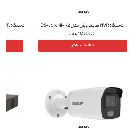
ناموجود
دستگاه NVR هایک ویژن مدل DS-7616NI-K2
دستگاه NVR هایک ویژن مدل DS-7716NI-K4/16P
13,365,000
تومان
اطلاعات بیشتر
ناموجود