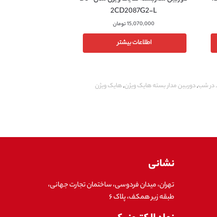
2CD2087G2-L
15,070,000
تومان
اطلاعات بیشتر
 در شب
,
دوربین مدار بسته هایک ویژن
,
هایک ویژن
نشانی
تهران، میدان فردوسی، ساختمان تجارت جهانی،
طبقه زیر همکف، پلاک ۶