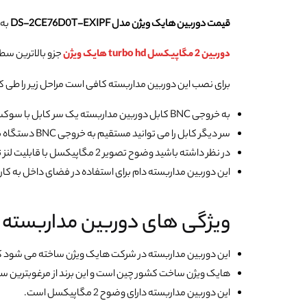
قیمت دوربین هایک ویژن مدل DS-2CE76D0T-EXIPF
به
دوربین 2 مگاپیکسل turbo hd هایک ویژن
جزو بالاترین سطح ن
برای نصب این دوربین مداربسته کافی است مراحل زیر را طی کن
به خروجی BNC کابل دوربین مداربسته یک سر کابل با سوکت BNC متصل کنید.
سر دیگر کابل را می توانید مستقیم به خروجی BNC دستگاه بزنید.
در نظر داشته باشید وضوح تصویر 2 مگاپیکسل با قابلیت لنز ثابت پس از نصب در جای مناسب و دلخواه به شما تصویر ارائه می دهد.
این دوربین مداربسته دام برای استفاده در فضای داخل به ک
ویژگی های دوربین مداربسته Turbo HD هایک ویژن DS-2CE76D0T-EXIPF
این دوربین مداربسته در شرکت هایک ویژن ساخته می شود که
هایک ویژن ساخت کشور چین است و این برند از مرغوبترین س
این دوربین مداربسته دارای وضوح 2 مگاپیکسل است.