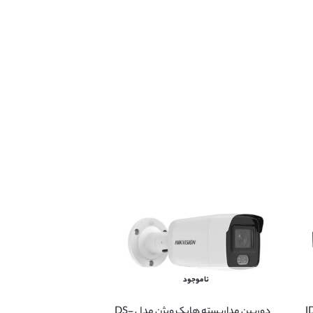
ناموجود
ن مدل IDS-
دوربین مداربسته هایک ویژن مدل DS-