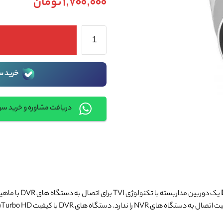
1,700,000
تومان
خرید س
دریافت مشاوره و خرید س
یک دوربین مداربسته با تکنولوژی TVI برای اتصال به دستگاه های DVR با ماهیت آنالوگ با وضوح 2 مگاپیکسل ساخته شده است. این
ق