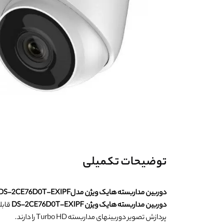
توضیحات تکمیلی
دوربین مداربسته هایک ویژن مدلDS-2CE76D0T-EXIPF
دوربین مداربسته هایک ویژن DS-2CE76D0T-EXIPF
پردازش تصویر دوربینهای مداربسته Turbo HD را دارند.