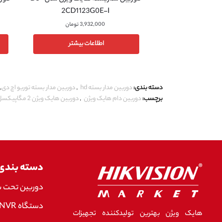
2CD1123G0E-I
3,932,000
تومان
اطلاعات بیشتر
دسته بندی:
دوربین مدار بسته hd
,
دوربین مدار بسته توربو اچ دی
,
برچسب:
دوربین دام هایک ویژن
,
دوربین هایک ویژن 2 مگاپیکسل
دسته بندی
دوربین تحت 
دستگاه NVR هایک ویژن
هایک ویژن بهترین تولیدکننده تجهیزات