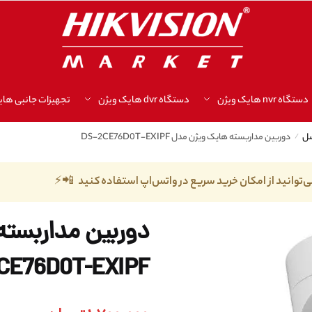
دستگاه nvr هایک ویژن
دستگاه dvr هایک ویژن
تجهیزات جانبی های
/
دوربین مداربسته هایک ویژن مدل DS-2CE76D0T-EXIPF
ی‌توانید از امکان خرید سریع در واتس‌اپ استفاده کنید 📲⚡
CE76D0T-EXIPF