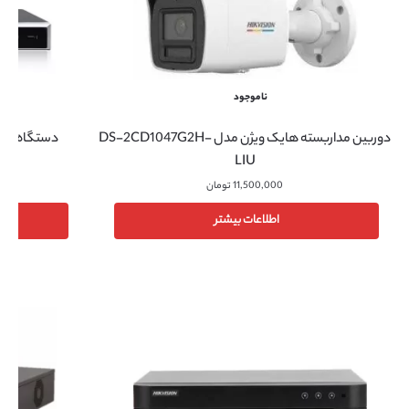
ناموجود
دوربین مداربسته هایک ویژن مدل DS-2CD1047G2H-
دستگاه NVR هایک ویژن مدل DS-7616NI-K2
LIU
11,500,000
تومان
اطلاعات بیشتر