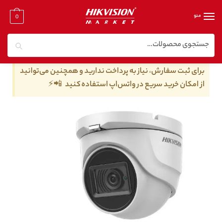
منو
0
جستجو
خانه
/
دوربین مدار بسته توربو اچ دی
/
دوربین مدار بسته توربو اچ دی ۵ مگا پیکسل
/
دوربین مداربسته هایک ویژن مدل DS-2CE76H0T-ITMFS
برای ثبت سفارش، نیاز به پرداخت ندارید و همچنین می‌توانید
از امکان خرید سریع در واتس‌اپ استفاده کنید 📲⚡