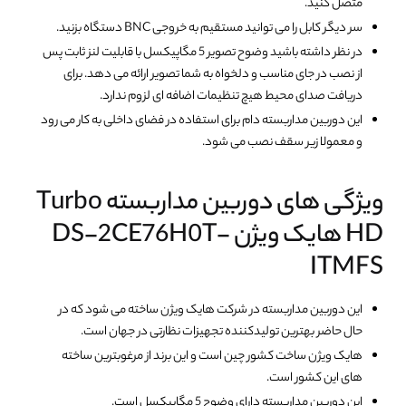
متصل کنید.
سر دیگر کابل را می توانید مستقیم به خروجی BNC دستگاه بزنید.
در نظر داشته باشید وضوح تصویر 5 مگاپیکسل با قابلیت لنز ثابت پس
از نصب در جای مناسب و دلخواه به شما تصویر ارائه می دهد. برای
دریافت صدای محیط هیچ تنظیمات اضافه ای لزوم ندارد.
این دوربین مداربسته دام برای استفاده در فضای داخلی به کار می رود
و معمولا زیر سقف نصب می شود.
ویژگی های دوربین مداربسته Turbo
HD هایک ویژن DS-2CE76H0T-
ITMFS
این دوربین مداربسته در شرکت هایک ویژن ساخته می شود که در
حال حاضر بهترین تولیدکننده تجهیزات نظارتی در جهان است.
هایک ویژن ساخت کشور چین است و این برند از مرغوبترین ساخته
های این کشور است.
این دوربین مداربسته دارای وضوح 5 مگاپیکسل است.