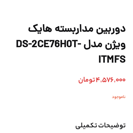
دوربین مداربسته هایک
ویژن مدل DS-2CE76H0T-
ITMFS
4,576,000
تومان
ناموجود
توضیحات تکمیلی