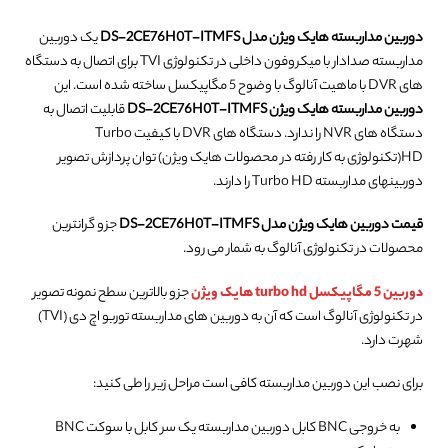
دوربین مداربسته هایک ویژن مدل DS-2CE76H0T-ITMFS
یک دوربین
مداربسته صدادار با میکروفون داخلی در تکنولوژی TVI برای اتصال به دستگاه
های DVR با ماهیت آنالوگ با وضوح 5 مگاپیکسل ساخته شده است. این
دوربین مداربسته هایک ویژن DS-2CE76H0T-ITMFS
قابلیت اتصال به
دستگاه های NVR را ندارد. دستگاه های DVR با کیفیت Turbo
HD(تکنولوژی به کار رفته در محصولات هایک ویژن) توان پردازش تصویر
دوربینهای مداربسته Turbo HD را دارند.
قیمت دوربین هایک ویژن مدل DS-2CE76H0T-ITMFS
جزو گرانترین
محصولات در تکنولوژی آنالوگ به شمار می رود.
دوربین 5 مگاپیکسل turbo hd هایک ویژن
جزو بالاترین سطح نمونه تصویر
در تکنولوژی آنالوگ است که آن به دوربین های مداربسته توربو اچ دی (TVI)
شهرت دارد.
برای نصب این دوربین مداربسته کافی است مراحل زیر را طی کنید:
به خروجی BNC کابل دوربین مداربسته یک سر کابل با سوکت BNC