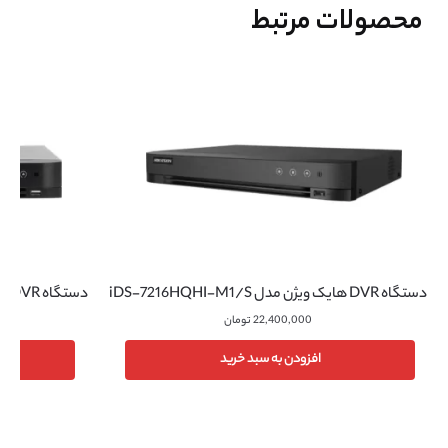
محصولات مرتبط
دستگاه DVR هایک ویژن مدل iDS-7216HQHI-M1/S
دستگاه DVR هایک ویژن مدل iDS-7216HQHI-M2/S
22,400,000
تومان
افزودن به سبد خرید