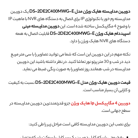
دوربین مداربسته هایک ویژن مدل DS-2DE2C400MWG-E
یک دوربین
مداربسته رم خور با تکنولوژی IP برای اتصال به دستگاه های NVR با ماهیت IP
با وضوح 4 مگاپیکسل ساخته شده است. این
دوربین مداربسته مینی
اسپیددام هایک ویژن DS-2DE2C400MWG-E
قابلیت اتصال به همه
دستگاه های NVR هایک ویژن را دارد.
نکته مهم در این دوربین این است که شما می توانید تصاویر را با سی متر مربع
دید در شب و 30 متر پرتو نور تماشا کنید. در نظر داشته باشید این دوربین
مداربسته در شب همانند روز تصاویر را به صورت رنگی ضبط می نماید.
قیمت دوربین هایک ویژن مدل DS-2DE2C400MWG-E
نسبت به کیفیت
و کارایی آن بسیار مناسب است.
دوربین 4 مگاپیکسل ip هایک ویژن
جزو قدرتمندترین دوربین مداربسته در
سطح جهانی است.
برای نصب این دوربین مداربسته کافی است مراحل زیر را طی کنید:
به خروجی شبکه کابل دوربین یک سر کابل با سوکت شبکه متصل