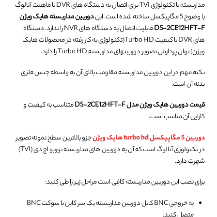
مداربسته با تکنولوژی TVI برای اتصال به دستگاه های DVR با ماهیت آنالوگ
با وضوح 5 مگاپیکسل ساخته شده است. این
دوربین مداربسته هایک ویژن
DS-2CE12HFT-F
قابلیت اتصال به دستگاه های NVR را ندارد. دستگاه
های DVR با کیفیت Turbo HD(تکنولوژی به کار رفته در محصولات هایک
ویژن) توان پردازش تصویر دوربینهای مداربسته Turbo HD را دارد.
نکته مهم در این دوربین مداربسته مقاومت بالای آن به واسطه جنس فلزی
بدنه آن است.
قیمت دوربین هایک ویژن مدل DS-2CE12HFT-F
متناسب به کیفیت و
کارایی آن مناسب است.
دوربین 5 مگاپیکسل turbo hd هایک ویژن
جزو بالاترین سطح نمونه تصویر
در تکنولوژی آنالوگ است که آن به دوربین های مداربسته توربو اچ دی (TVI)
شهرت دارد.
برای نصب این دوربین مداربسته کافی است مراحل زیر را طی کنید:
به خروجی BNC کابل دوربین مداربسته یک سر کابل با سوکت BNC
متصل کنید.