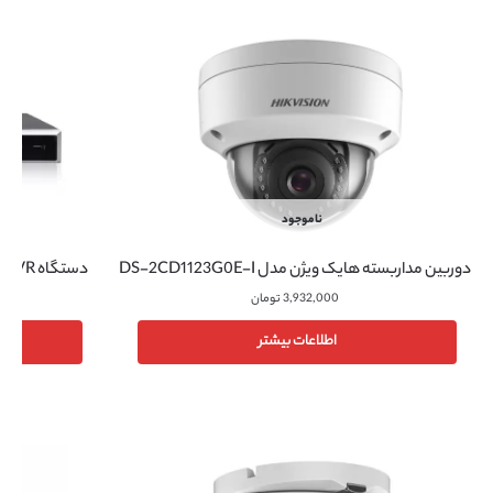
ناموجود
دستگاه NVR هایک ویژن مدل DS-7616NI-K2/16P
دوربین مداربسته هایک ویژن مدل DS-2CD1123G0E-I
3,932,000
تومان
اطلاعات بیشتر