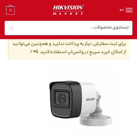
منو
0
جستجو
خانه
/
دوربین مدار بسته توربو اچ دی
/
دوربین مدار بسته توربو اچ دی ۲ مگا پیکسل
/
دوربین مداربسته هایک ویژن مدل DS-2CE16D0T-EXIPF
برای ثبت سفارش، نیاز به پرداخت ندارید و همچنین می‌توانید
از امکان خرید سریع در واتس‌اپ استفاده کنید 📲⚡