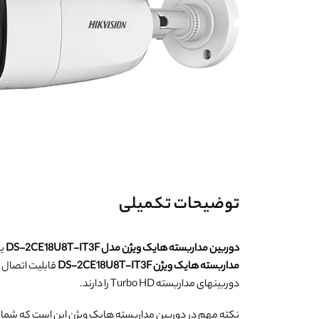
توضیحات تکمیلی
دوربین مداربسته هایک ویژن مدل DS-2CE18U8T-IT3F
یک دو
مداربسته هایک ویژن DS-2CE18U8T-IT3F
دوربینهای مداربسته Turbo HD را دارند.
نکته مهم در دوربین مداربسته هایک ویژن این است که شما می توانید تصاویر را با قابلیت