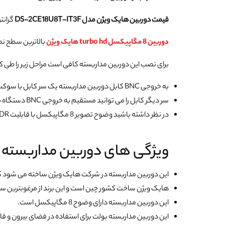
قیمت دوربین هایک ویژن مدل DS-2CE18U8T-IT3F
گرانتر
دوربین 8 مگاپیکسل turbo hd هایک ویژن
بالاترین سطح نمونه
برای نصب این دوربین مداربسته کافی است مراحل زیر را طی کن
به خروجی BNC کابل دوربین مداربسته یک سر کابل با سوکت BNC متصل کنید.
سر دیگر کابل را می توانید مستقیم به خروجی BNC دستگاه بزنید.
در نظر داشته باشید وضوح تصویر 8 مگاپیکسل با قابلیت WDR پس از نصب در جای مناسب و دلخواه به شما تصویر ارائه می دهد.
ویژگی های دوربین مداربسته Turbo HD هایک ویژن DS-2CE18U8T-IT3F
این دوربین مداربسته در شرکت هایک ویژن ساخته می شود که
هایک ویژن ساخت کشور چین است و این برند از مرغوبترین س
این دوربین مداربسته دارای وضوح 8 مگاپیکسل است.
این دوربین مداربسته بولت برای استفاده در فضای بیرون و 