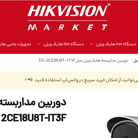
دستگاه nvr هایک ویژن
دستگاه dvr هایک ویژن
تجهیزات جانبی های
/
دوربین مداربسته هایک ویژن مدل DS-2CE18U8T-IT3F
ی‌توانید از امکان خرید سریع در واتس‌اپ استفاده کنید 📲⚡
2CE18U8T-IT3F