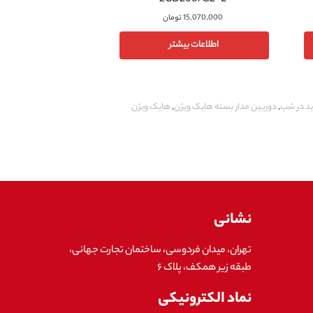
2CD2087G2-L
15,070,000
تومان
اطلاعات بیشتر
ید در شب
,
دوربین مدار بسته هایک ویژن
,
هایک ویژن
نشانی
تهران، میدان فردوسی، ساختمان تجارت جهانی،
طبقه زیر همکف، پلاک ۶
نماد الکترونیکی