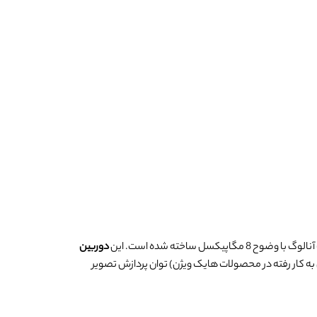
دوربین
 های NVR را ندارد. دستگاه های DVR با کیفیت Turbo HD(تکنولوژی به کار رفته در محصولات هایک ویژن) توان پردازش تصویر