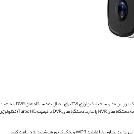
ربین مداربسته با تکنولوژی TVI برای اتصال به دستگاه های DVR با ماهیت آنالوگ با وضوح 8 مگاپیکسل ساخته شده است. این
قابلیت اتصال به دستگاه
 WDR و تفکیک نور هوشمندانه دریافت کنید.