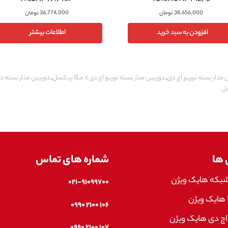
7732NI-K4/16P
7216HUHI-M2/S
38,656,000
تومان
36,774,000
تومان
افزودن به سبد خرید
اطلاعات بیشتر
 مدار بسته توربو اچ دی
,
دوربین مدار بسته توربو اچ دی ۸ مگا پیکسل
,
دوربین مدار بسته د
 ها
شماره های تماس
شبکه هایک ویژن
۰۲۱-۹۱۰۹۹۷۰۰
۱۰۶ ۲۱۰۰ ۰۹۹۰
اچ دی هایک ویژن