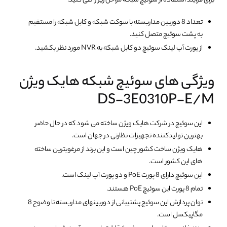
برای فرایند استفاده از سوئیچ شبکه مراحل زیر را طی کنید:
تعداد 8 دوربین مداربسته با سوکت شبکه و کابل شبکه را مستقیم
به پشت سوئیچ متصل کنید.
از پورت آپ لینک سوئیچ دو کابل شبکه به NVR مورد نظر بکشید.
ویژگی های سوئیچ شبکه هایک ویژن
DS-3E0310P-E/M
این سوئیچ در شرکت هایک ویژن ساخته می شود که در حال حاضر
بهترین تولیدکننده تجهیزات نظارتی در جهان است.
هایک ویژن ساخت کشور چین است و این برند از مرغوبترین ساخته
های این کشور است.
این سوئیچ دارای 8 پورت PoE و دو پورت آپ لینک است.
تمام 8 پورت این سوئیچ PoE هستند.
توان پردازش این سوئیچ پشتیبانی از دوربینهای مداربسته تا وضوح 8
مگاپیکسل است.