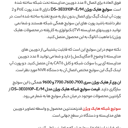
فوق العاده برای اتصال 8 عدد دوربین مداربسته تحت شبکه ساخته شده
است.
سوئیچ هایک ویژن DS-3E0310P-E/M
دارای 8 عدد پورت PoE و 2
پورت آپ لینک گیگ برای اتصال بدون نیاز به منبع تغذیه ساخته شده است. در
نظر داشته باشید پورت های این سوئیچ همگی شبکه هستند و شما نمی
توانید دوربینهای مداربسته TVI(تکنولوژی به کار رفته در محصولات هایک
ویژن) با ماهیت آنالوگ به این محصول متصل کنید.
نکته مهم در این سوئیچ این است که قابلیت پشتیبانی از دوربین های
مداربسته تا وضوح 8 مگاپیکسل را دارد و شما می توانید 8 عدد دوربین
مداربسته آی پی با سوکت شبکه و کابل CAT6 به آن متصل کنید. دو پورت آپ
لینک گیگ این سوئیچ مختص اتصال آن به دستگاه NVR مورد نظر است.
ان وی آر هایک ویژن سری 7100، 7600، 7700 و 9600
همگی با این سوئیچ
سازگاری دارند.
قیمت سوئیچ شبکه هایک ویژن مدل DS-3E0310P-E/M
از
گرانترین محصولات موجود در میان دیگر سوئیچ ها به شمار می رود.
سوئیچ شبکه هایک ویژن
قدرتمندترین محصول و واسطه تصاویر دوربین
های مداربسته و دستگاه در سطح جهانی است.