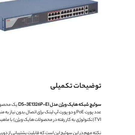
توضیحات تکمیلی
سوئیچ شبکه هایک ویژن مدل DS-3E1326P-EI
یک محصول با کیفیت فوق
عدد پورت PoE و دو پورت آپ لینک برای اتصال بدو
TVI(تکنولوژی به کار رفته در محصولات هایک ویژن) با ماهیت آنالوگ به این محصول متصل کنید.