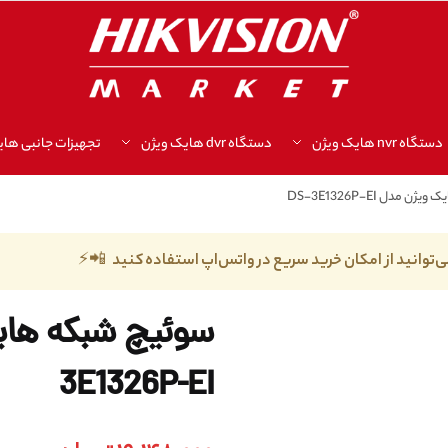
دستگاه nvr هایک ویژن
دستگاه dvr هایک ویژن
تجهیزات جانبی های
مدل DS-3E1326P-EI
ی‌توانید از امکان خرید سریع در واتس‌اپ استفاده کنید 📲⚡
3E1326P-EI