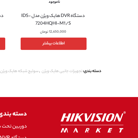
ناموجود
دستگاه DVR هایک ویژن مدل IDS-
7204HQHI-M1/S
12,650,000
تومان
اطلاعات بیشتر
دسته بندی:
تجهیزات جانبی هایک ویژن
,
سوئیچ شبکه هایک ویژن
دسته بندی
دوربین تحت 