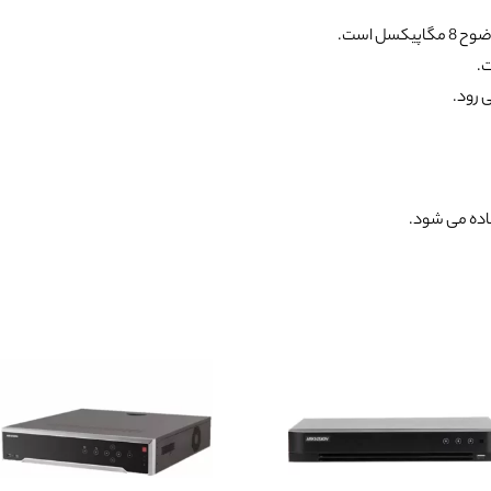
ل است.
.
 رود.