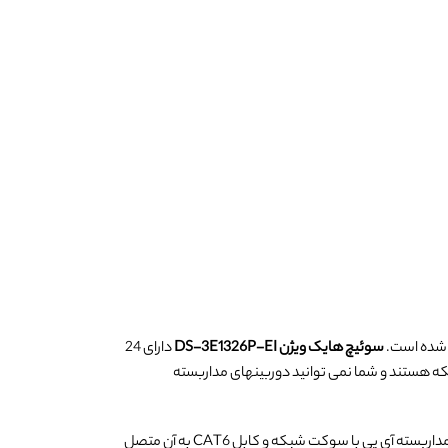
سوئیچ هایک ویژن DS-3E1326P-EI
دارای 24
 شبکه هستند و شما نمی توانید دوربینهای مداربسته
نکته مهم در این سوئیچ این است که قابلیت پشتیبانی از دوربین های مداربسته تا وضوح 8 مگاپیکسل را دارد و شما می توانید 24 عدد دوربین مداربسته آی پی با سوکت شبکه و کابل CAT6 به آن متصل