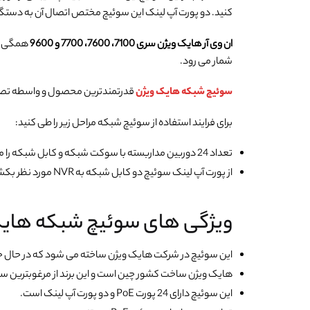
کنید. دو پورت آپ لینک این سوئیچ مختص اتصال آن به دستگاه NVR مورد نظر ا
ان وی آر هایک ویژن سری 7100، 7600، 7700 و 9600
همگی با
شمار می رود.
سوئیچ شبکه هایک ویژن
قدرتمندترین محصول و واسطه تصاو
برای فرایند استفاده از سوئیچ شبکه مراحل زیر را طی کنید:
تعداد 24 دوربین مداربسته با سوکت شبکه و کابل شبکه را مستقیم به پشت سوئیچ متصل کنید.
از پورت آپ لینک سوئیچ دو کابل شبکه به NVR مورد نظر بکشید.
ویژگی های سوئیچ شبکه هایک ویژن P-EI
این سوئیچ در شرکت هایک ویژن ساخته می شود که در حال حا
هایک ویژن ساخت کشور چین است و این برند از مرغوبترین س
این سوئیچ دارای 24 پورت PoE و دو پورت آپ لینک است.