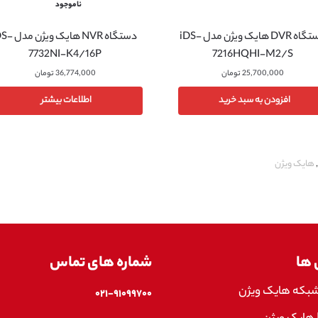
ناموجود
دستگاه DVR هایک ویژن مدل iDS-
دستگاه NVR هایک ویژ
7732NI-K4/16P
7216HQHI-M2/S
25,700,000
تومان
36,774,000
تومان
افزودن به سبد خرید
اطلاعات بیشتر
,
هایک ویژن
 ها
شماره های تماس
شبکه هایک ویژن
۰۲۱-۹۱۰۹۹۷۰۰