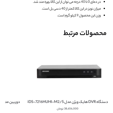
در دمای 0 تا 40 درجه می توان از این کالا بهره مند شد.
میزان نویز در این کالا کمتر از 40 دسی بل است.
وزن این محصول 9 کیلو گرم است.
محصولات مرتبط
دستگاه DVR هایک ویژن مدل iDS-7216HUHI-M2/S
38,656,000
تومان