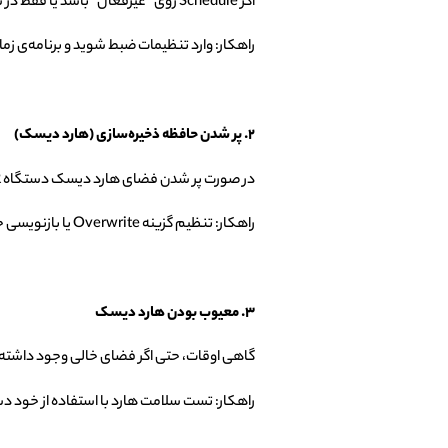
اگر Schedule روی “غیرفعال” باشد یا فقط در ساعات خاصی فعال شده باشد، دوربین خارج از آن بازه زمانی ضبط نمی‌کند.
راهکار: وارد تنظیمات ضبط شوید و برنامه‌ی زمان
۲. پر شدن حافظه ذخیره‌سازی (هارد دیسک)
در صورت پر شدن فضای هارد دیسک دستگاه DVR یا NVR، دوربین دیگر قادر به ضبط تصاویر جدید نخواهد بود.
راهکار: تنظیم گزینه Overwrite یا بازنویسی خودکار در دستگاه ضبط‌کننده. همچنین بررسی سلامت هارد دیسک و جایگزینی در صورت نیاز.
۳. معیوب بودن هارد دیسک
گاهی اوقات، حتی اگر فضای خالی وجود داشته ب
راهکار: تست سلامت هارد با استفاده از خود د