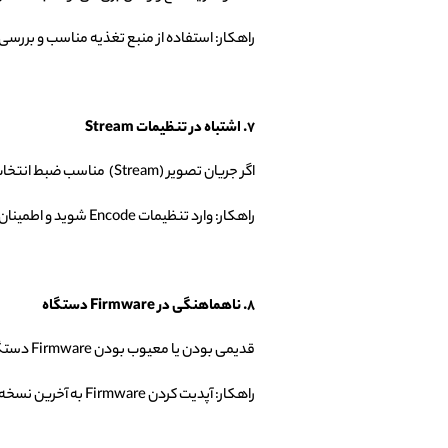
راهکار: استفاده از منبع تغذیه مناسب و بررسی
۷. اشتباه در تنظیمات
Stream
اگر جریان تصویر (Stream) مناسب ضبط انتخاب نشده باشد، ضبط انجام نمی‌شود.
راهکار: وارد تنظیمات Encode شوید و اطمینان حاصل کنید که Main Stream برای ضبط انتخاب شده است.
۸. ناهماهنگی در
Firmware
دستگاه
قدیمی بودن یا معیوب بودن Firmware دستگاه‌های DVR/NVR یا خود دوربین‌ها ممکن است عملکرد ضبط را مختل کند.
راهکار: آپدیت کردن Firmware به آخرین نسخه از سایت رسمی هایک ویژن.