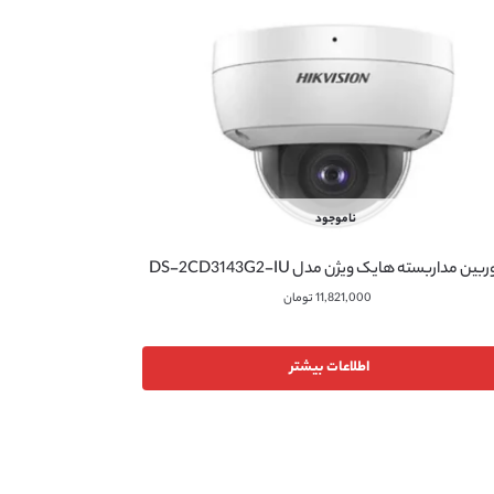
ناموجود
بین مداربسته هایک ویژن مدل DS-2CD3143G2-IU
11,821,000
تومان
اطلاعات بیشتر