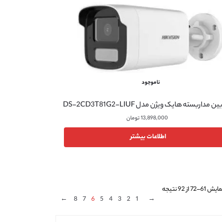
ناموجود
ن مداربسته هایک ویژن مدل DS-2CD3T81G2-LIUF
13,898,000
تومان
اطلاعات بیشتر
یش 61–72 از 92 نتیجه
←
8
7
6
5
4
3
2
1
→