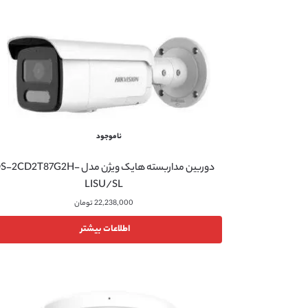
ناموجود
دوربین مداربسته هایک ویژن مدل -2CD2T87G2H
LISU/SL
22,238,000
تومان
اطلاعات بیشتر