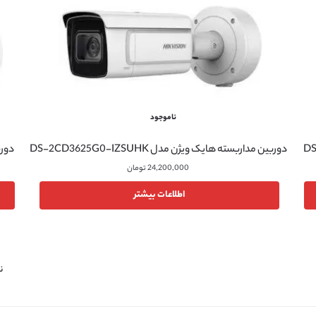
ناموجود
دوربین مداربسته هایک ویژن مدل DS-2CD3625G0-IZSUHK
دوربی
24,200,000
تومان
اطلاعات بیشتر
نما