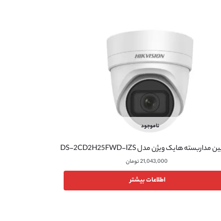
ناموجود
 مداربسته هایک ویژن مدل DS-2CD2H25FWD-IZS
21,043,000
تومان
اطلاعات بیشتر