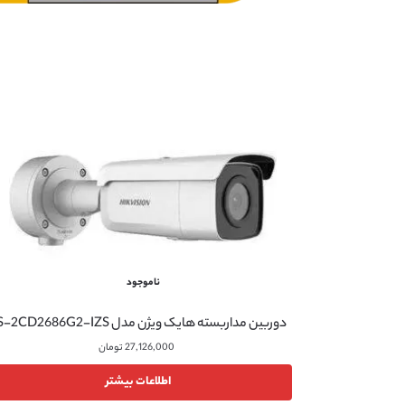
ناموجود
دوربین مداربسته هایک ویژن مدل DS-2CD2686G2-IZS
27,126,000
تومان
اطلاعات بیشتر