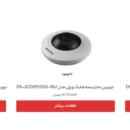
ناموجود
دوربین مداربسته هایک ویژن مدل DS-2CD2955G0-ISU
دوربین
14,719,000
تومان
اطلاعات بیشتر