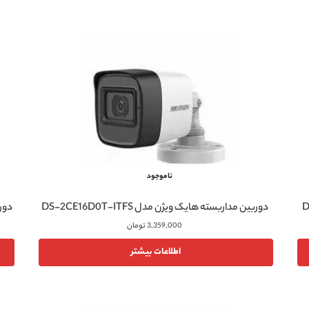
ناموجود
دوربین مداربسته هایک ویژن مدل DS-2CE16D0T-ITFS
دوربی
3,359,000
تومان
اطلاعات بیشتر