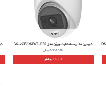
ناموجود
دوربین مداربسته هایک ویژن مدل DS-2CE70KF0T-PFS
دور
3,300,000
تومان
اطلاعات بیشتر
نمای