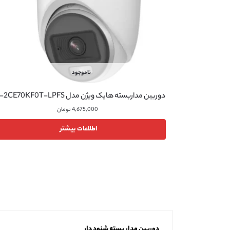
ناموجود
دوربین مداربسته هایک ویژن مدل DS-2CE70KF0T-LPFS
4,675,000
تومان
اطلاعات بیشتر
دوربین مدار بسته شنود دار