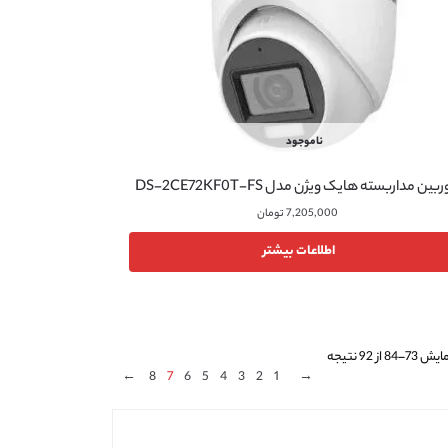
ناموجود
بین مداربسته هایک ویژن مدل DS-2CE72KF0T-FS
7,205,000
تومان
اطلاعات بیشتر
ش 73–84 از 92 نتیجه
←
8
7
6
5
4
3
2
1
→