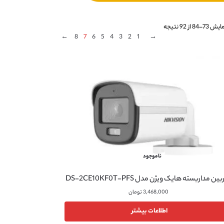
ش 73–84 از 92 نتیجه
←
8
7
6
5
4
3
2
1
→
ناموجود
ین مداربسته هایک ویژن مدل DS-2CE10KF0T-PFS
3,468,000
تومان
اطلاعات بیشتر