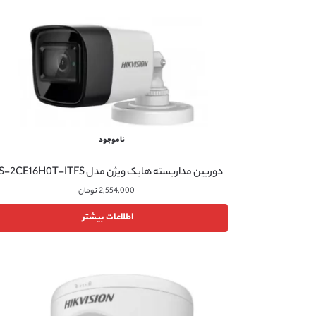
ناموجود
دوربین مداربسته هایک ویژن مدل DS-2CE16H0T-ITFS
2,554,000
تومان
اطلاعات بیشتر