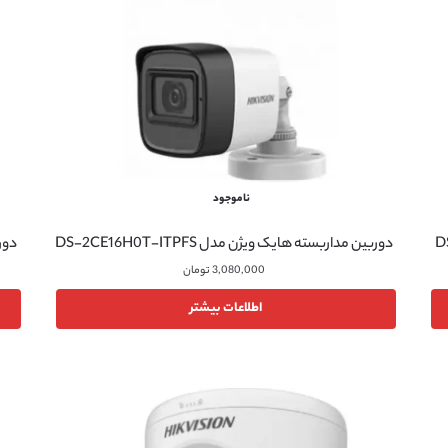
ناموجود
دوربین مداربسته هایک ویژن مدل DS-2CE16H0T-ITPFS
دوربی
3,080,000
تومان
اطلاعات بیشتر