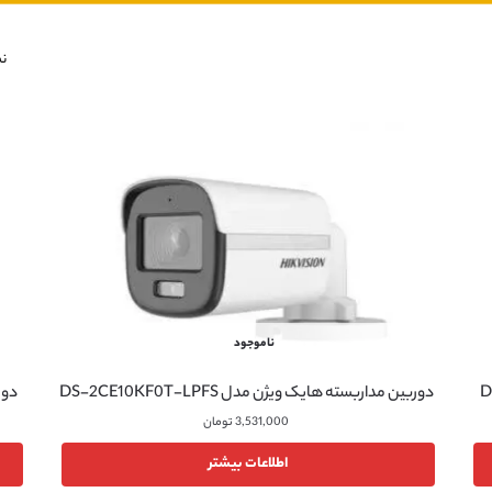
نمای
ناموجود
دوربین مداربسته هایک ویژن مدل DS-2CE10KF0T-LPFS
دورب
3,531,000
تومان
اطلاعات بیشتر