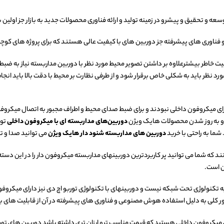
 و تحقیق و پیشرو در زمینه تولید و ارائه فناوری محصولات جدید به بازار جز اولین برن
و فناوری های پیشرفته جز دوربین های با کیفیت عالی هستند که برای پروژه های کو
خاطر بیشترعلاوه بر داشتن تصویر محیط مورد نظر با دوربین مداربسته نیاز به ضبط صد
 نظر باید به شکلی خاص برقرار شود و از طرفی نظارت بر محیط با دقت بالا باید انجا
ی میکروفون داخلی نبودند و برای ضبط صدای محیط و اطراف مجبور به اتصال میکروفون 
 و به روز شدن محصولات هایک ویژن
دوربین‌های مداربسته ای با میکروفون داخلی
تول
شما به راحتی با خرید
دوربین های مداربسته شنود دار هایک ویژن
می توانید صدا و تص
 که شما می توانید پر کاربردترین دوربینهای مداربسته میکروفون دار را در این دس
ن است.
نولوژی تحت شبکه نیست و دوربینهای با تکنولوژی توربو اچ دی نیز دارای میکروفون
طور کلی به دلیل استفاده هوش مصنوعی و فناوری های پیشرفته در آن از قابلیت های ب
دارای میکروفون داخلی هستید که قیمت مناسب ترو ارزان تری داشته باشد دوربین های ت