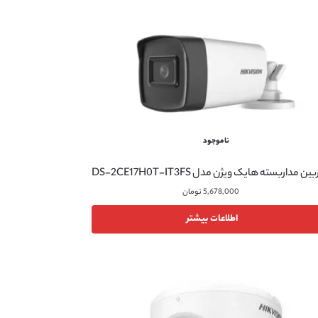
ناموجود
ن مداربسته هایک ویژن مدل DS-2CE17H0T-IT3FS
5,678,000
تومان
اطلاعات بیشتر