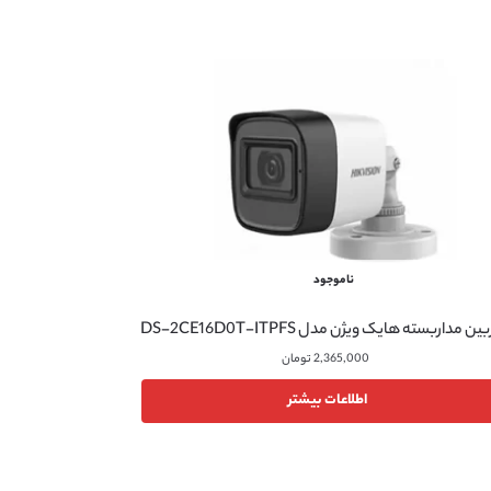
ناموجود
ن مداربسته هایک ویژن مدل DS-2CE16D0T-ITPFS
2,365,000
تومان
اطلاعات بیشتر